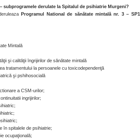
– subprogramele derulate la Spitalul de psihiatrie Murgeni?
 deruleaza
Programul National de sănătate mintală nr. 3 – SP1
ate Mintală
ţii şi calităţii îngrijirilor de sănătate mintală
rea tratamentului la persoanele cu toxicodependenţă
atrică şi pshihosocială
nctionare a CSM-urilor;
nuitatii ingrijirilor;
hiatric;
hiatric;
ihiatric;
 în spitalele de psihiatrie;
pie ocupaţională;