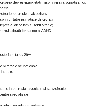
ordarea depresiei,anxietatii, insomniei si a somatizarilor;
talele;
zofrenie, depresie si alcoolism;
a in unitatile psihiatrice de cronici;
depresie, alcoolism si schizofrenie;
mentul tulburărilor autiste şi ADHD.
ocio-familial cu 25%
ie si terapie ocupationala
instruite
ucatie in depresie, alcoolism si schizofrenie
centre specializate
terapie si terapie ocupationala