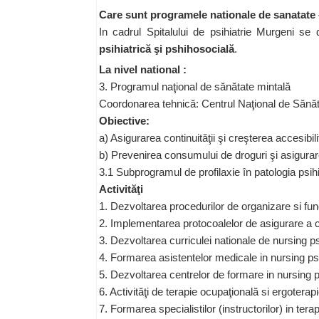
Care sunt programele nationale de sanatate 
In cadrul Spitalului de psihiatrie Murgeni se
psihiatrică şi pshihosocială
.
La nivel national :
3. Programul naţional de sănătate mintală
Coordonarea tehnică: Centrul Naţional de Sănăt
Obiective:
a) Asigurarea continuităţii şi creşterea accesibilită
b) Prevenirea consumului de droguri şi asigura
3.1 Subprogramul de profilaxie în patologia psihi
Activităţi
1. Dezvoltarea procedurilor de organizare si fu
2. Implementarea protocoalelor de asigurare a conti
3. Dezvoltarea curriculei nationale de nursing psi
4. Formarea asistentelor medicale in nursing psi
5. Dezvoltarea centrelor de formare in nursing ps
6. Activităţi de terapie ocupaţională si ergoterapie
7. Formarea specialistilor (instructorilor) in tera