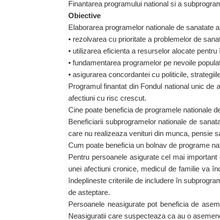
Finantarea programului national si a subprogram
Obiective
Elaborarea programelor nationale de sanatate ar
• rezolvarea cu prioritate a problemelor de sanat
• utilizarea eficienta a resurselor alocate pentru î
• fundamentarea programelor pe nevoile populatie
• asigurarea concordantei cu politicile, strategiil
Programul finantat din Fondul national unic de a
afectiuni cu risc crescut.
Cine poate beneficia de programele nationale d
Beneficiarii subprogramelor nationale de sanata
care nu realizeaza venituri din munca, pensie sa
Cum poate beneficia un bolnav de programe na
Pentru persoanele asigurate cel mai important es
unei afectiuni cronice, medicul de familie va î
îndeplineste criteriile de includere în subprogr
de asteptare.
Persoanele neasigurate pot beneficia de aseme
Neasiguratii care suspecteaza ca au o asemenea