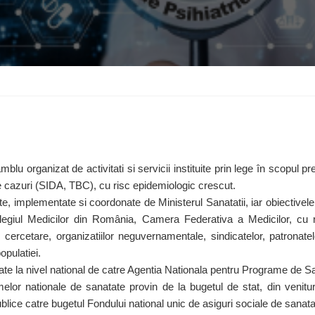
 organizat de activitati si servicii instituite prin lege în scopul pre
ele cazuri (SIDA, TBC), cu risc epidemiologic crescut.
, implementate si coordonate de Ministerul Sanatatii, iar obiectivele 
giul Medicilor din România, Camera Federativa a Medicilor, cu repre
de cercetare, organizatiilor neguvernamentale, sindicatelor, patronatelo
opulatiei.
e la nivel national de catre Agentia Nationala pentru Programe de Sana
lor nationale de sanatate provin de la bugetul de stat, din venituril
Publice catre bugetul Fondului national unic de asiguri sociale de sanata