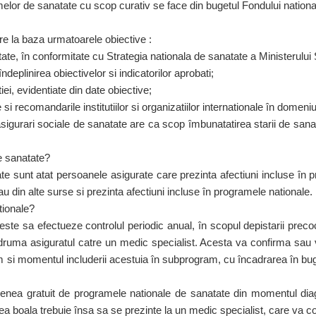
elor de sanatate cu scop curativ se face din bugetul Fondului national
e la baza urmatoarele obiective :
ate, în conformitate cu Strategia nationala de sanatate a Ministerului 
ndeplinirea obiectivelor si indicatorilor aprobati;
i, evidentiate din date obiective;
e si recomandarile institutiilor si organizatiilor internationale în domeniu
sigurari sociale de sanatate are ca scop îmbunatatirea starii de sanat
e sanatate?
te sunt atat persoanele asigurate care prezinta afectiuni incluse în 
u din alte surse si prezinta afectiuni incluse în programele nationale.
tionale?
te sa efectueze controlul periodic anual, în scopul depistarii precoce
ndruma asiguratul catre un medic specialist. Acesta va confirma sau v
am si momentul includerii acestuia în subprogram, cu încadrarea în bug
nea gratuit de programele nationale de sanatate din momentul diagn
 boala trebuie însa sa se prezinte la un medic specialist, care va c