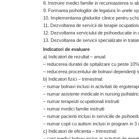
8. Instruire medici familie in recunoasterea si ab
9. Formarea psihologilor de legatura în unele spi
10. Implementarea ghidurilor clinice pentru schi
11. Dezvoltarea de servicii de terapie ocupational
12. Dezvoltarea serviciului de psihoeducatie in 
13. Dezvoltarea de servicii specializate in trata
Indicatori de evaluare
a) Indicatori de rezultat – anual:
– reducerea duratei de spitalizare cu peste 10%
– reducerea procentului de bolnavi dependenţi s
b) Indicatori fizici – trimestrial:
– numar bolnavi inclusi in activitati de ergoterap
– numar asistente medicale in nursing psihiatric 
– numar terapeuti ocupationali instruiti
– numar medici familie instruiti
– numar pacienti inclusi in serviciile de psihoed
– numar copii cu autism inclusi in program in 3 
c) Indicatori de eficienta – trimestrial:
– cost mediu/ bolnav inclus in activitati de ergo