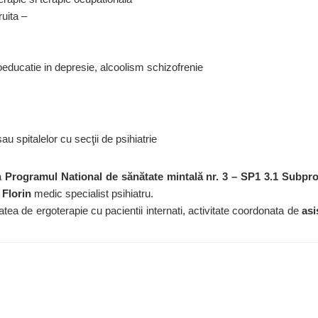
ruita –
hoeducatie in depresie, alcoolism schizofrenie
u spitalelor cu secţii de psihiatrie
za
Programul National de sănătate mintală nr. 3 – SP1 3.1 Subprog
 Florin
medic specialist psihiatru.
tea de ergoterapie cu pacientii internati, activitate coordonata de
asi
2026 Spitalul de Psihiatrie Murgeni . All rights reserved.
Designed