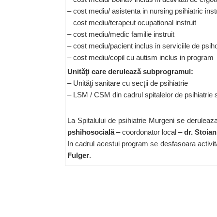
– cost mediu/ asistenta in nursing psihiatric inst
– cost mediu/terapeut ocupational instruit
– cost mediu/medic familie instruit
– cost mediu/pacient inclus in serviciile de psi
– cost mediu/copil cu autism inclus in program
Unităţi care derulează subprogramul:
– Unităţi sanitare cu secţii de psihiatrie
– LSM / CSM din cadrul spitalelor de psihiatrie sa
La Spitalului de psihiatrie Murgeni se derulea
pshihosocială
– coordonator local –
dr. Stoian
In cadrul acestui program se desfasoara activita
Fulger
.
Copyright ©