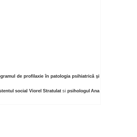
ramul de profilaxie în patologia psihiatrică şi
stentul social Viorel Stratulat
si
psihologul Ana
 by
Garohost